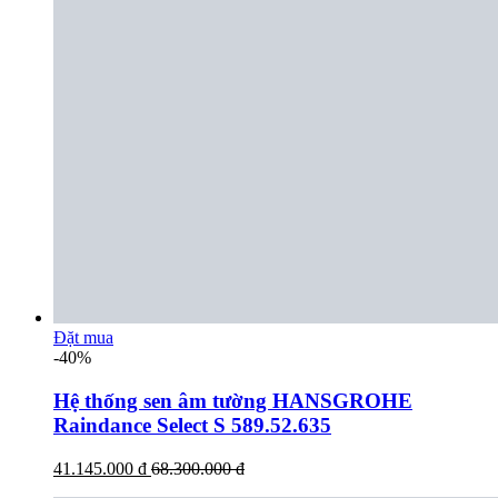
Đặt mua
-40%
Hệ thống sen âm tường HANSGROHE
Raindance Select S 589.52.635
41.145.000 đ
68.300.000 đ