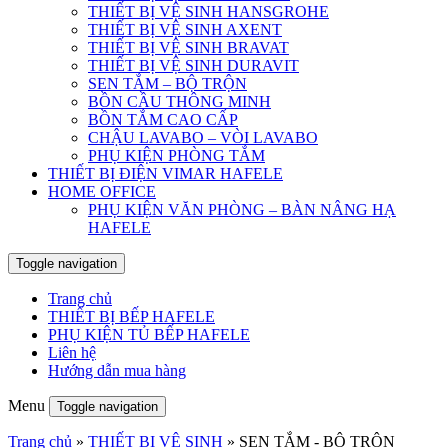
THIẾT BỊ VỆ SINH HANSGROHE
THIẾT BỊ VỆ SINH AXENT
THIẾT BỊ VỆ SINH BRAVAT
THIẾT BỊ VỆ SINH DURAVIT
SEN TẮM – BỘ TRỘN
BỒN CẦU THÔNG MINH
BỒN TẮM CAO CẤP
CHẬU LAVABO – VÒI LAVABO
PHỤ KIỆN PHÒNG TẮM
THIẾT BỊ ĐIỆN VIMAR HAFELE
HOME OFFICE
PHỤ KIỆN VĂN PHÒNG – BÀN NÂNG HẠ
HAFELE
Toggle navigation
Trang chủ
THIẾT BỊ BẾP HAFELE
PHỤ KIỆN TỦ BẾP HAFELE
Liên hệ
Hướng dẫn mua hàng
Menu
Toggle navigation
Trang chủ
»
THIẾT BỊ VỆ SINH
»
SEN TẮM - BỘ TRỘN