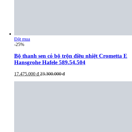
Đặt mua
-25%
Bộ thanh sen có bộ trộn điều nhiệt Crometta E
Hansgrohe Hafele 589.54.504
17.475.000 đ
23.300.000 đ