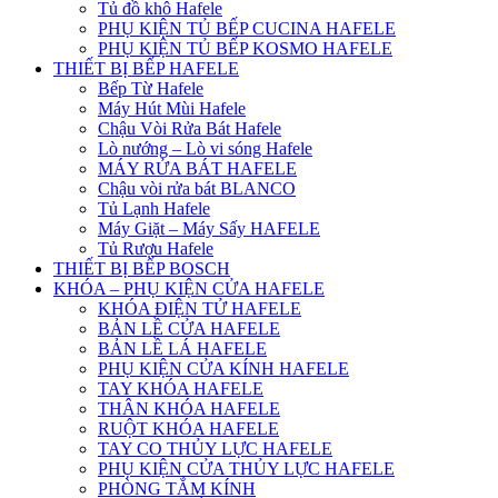
Tủ đồ khô Hafele
PHỤ KIỆN TỦ BẾP CUCINA HAFELE
PHỤ KIỆN TỦ BẾP KOSMO HAFELE
THIẾT BỊ BẾP HAFELE
Bếp Từ Hafele
Máy Hút Mùi Hafele
Chậu Vòi Rửa Bát Hafele
Lò nướng – Lò vi sóng Hafele
MÁY RỬA BÁT HAFELE
Chậu vòi rửa bát BLANCO
Tủ Lạnh Hafele
Máy Giặt – Máy Sấy HAFELE
Tủ Rượu Hafele
THIẾT BỊ BẾP BOSCH
KHÓA – PHỤ KIỆN CỬA HAFELE
KHÓA ĐIỆN TỬ HAFELE
BẢN LỀ CỬA HAFELE
BẢN LỀ LÁ HAFELE
PHỤ KIỆN CỬA KÍNH HAFELE
TAY KHÓA HAFELE
THÂN KHÓA HAFELE
RUỘT KHÓA HAFELE
TAY CO THỦY LỰC HAFELE
PHỤ KIỆN CỬA THỦY LỰC HAFELE
PHÒNG TẮM KÍNH