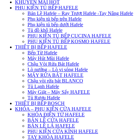
KHUYẾN MÃI HOT
PHỤ KIỆN TỦ BẾP HAFELE
Bản Lề Hafele – Ray Trượt Hafele -Tay Nâng Hafele
Phụ kiện tủ bếp trên Hafele
Phụ kiện tủ bếp dưới Hafele
Tủ đồ khô Hafele
PHỤ KIỆN TỦ BẾP CUCINA HAFELE
PHỤ KIỆN TỦ BẾP KOSMO HAFELE
THIẾT BỊ BẾP HAFELE
Bếp Từ Hafele
Máy Hút Mùi Hafele
Chậu Vòi Rửa Bát Hafele
Lò nướng – Lò vi sóng Hafele
MÁY RỬA BÁT HAFELE
Chậu vòi rửa bát BLANCO
Tủ Lạnh Hafele
Máy Giặt – Máy Sấy HAFELE
Tủ Rượu Hafele
THIẾT BỊ BẾP BOSCH
KHÓA – PHỤ KIỆN CỬA HAFELE
KHÓA ĐIỆN TỬ HAFELE
BẢN LỀ CỬA HAFELE
BẢN LỀ LÁ HAFELE
PHỤ KIỆN CỬA KÍNH HAFELE
TAY KHÓA HAFELE