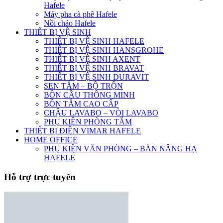
Hafele
Máy pha cà phê Hafele
Nồi chảo Hafele
THIẾT BỊ VỆ SINH
THIẾT BỊ VỆ SINH HAFELE
THIẾT BỊ VỆ SINH HANSGROHE
THIẾT BỊ VỆ SINH AXENT
THIẾT BỊ VỆ SINH BRAVAT
THIẾT BỊ VỆ SINH DURAVIT
SEN TẮM – BỘ TRỘN
BỒN CẦU THÔNG MINH
BỒN TẮM CAO CẤP
CHẬU LAVABO – VÒI LAVABO
PHỤ KIỆN PHÒNG TẮM
THIẾT BỊ ĐIỆN VIMAR HAFELE
HOME OFFICE
PHỤ KIỆN VĂN PHÒNG – BÀN NÂNG HẠ
HAFELE
Hỗ trợ trực tuyến