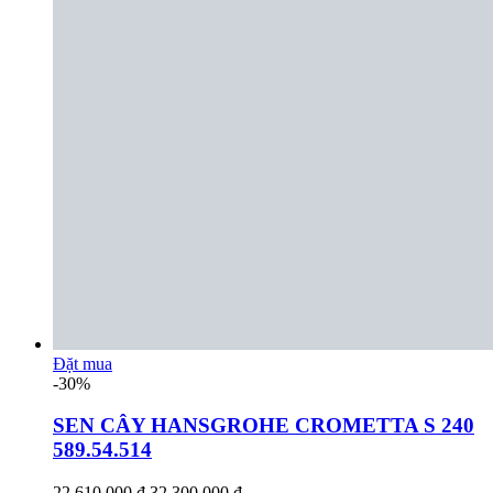
Đặt mua
-30%
SEN CÂY HANSGROHE CROMETTA S 240
589.54.514
22.610.000 đ
32.300.000 đ