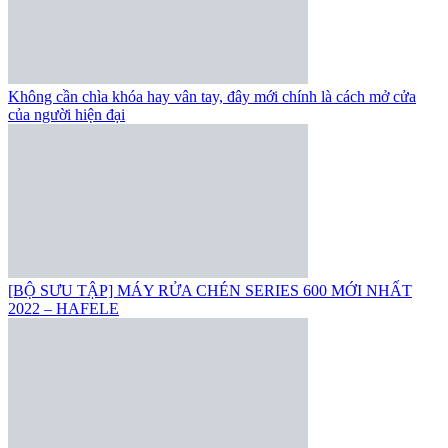
Không cần chìa khóa hay vân tay, đây mới chính là cách mở cửa
của người hiện đại
[BỘ SƯU TẬP] MÁY RỬA CHÉN SERIES 600 MỚI NHẤT
2022 – HAFELE