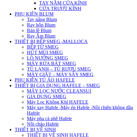
TAY NẮM CỬA KÍNH
CỬA TRƯỢT KÍNH
PHỤ KIỆN BLUM
Tay nâng Blum
Ray hộp Blum
Bản lề Blum
Ray Âm Blum
THIẾT BỊ BẾP SMEG -MALLOCA
BẾP TỪ SMEG
HÚT MÙI SMEG
LÒ NƯỚNG SMEG
MÁY RỬA BÁT SMEG
TỦ LẠNH – TỦ RƯỢU SMEG
MÁY GIẶT – MÁY SẤY SMEG
PHỤ KIỆN TỦ ÁO HAFELE
THIẾT BỊ GIA DỤNG HAFELE – SMEG
MÁY LỌC NƯỚC CLEANSUI
GIA DỤNG SMEG
Máy Lọc Không Khí HAFELE
Máy xay Hafele -Máy ép Hafele -Nồi chiên không dầu
Hafele
Máy pha cà phê Hafele
Nồi chảo Hafele
THIẾT BỊ VỆ SINH
THIẾT BỊ VỆ SINH HAFELE