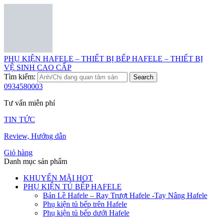
PHỤ KIỆN HAFELE – THIẾT BỊ BẾP HAFELE – THIẾT BỊ
VỆ SINH CAO CẤP
Tìm kiếm:
Search
0934580003
Tư vấn miễn phí
TIN TỨC
Review, Hướng dẫn
Giỏ hàng
Danh mục sản phẩm
KHUYẾN MÃI HOT
PHỤ KIỆN TỦ BẾP HAFELE
Bản Lề Hafele – Ray Trượt Hafele -Tay Nâng Hafele
Phụ kiện tủ bếp trên Hafele
Phụ kiện tủ bếp dưới Hafele