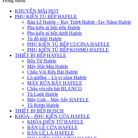
Đóng menu
KHUYẾN MÃI HOT
PHỤ KIỆN TỦ BẾP HAFELE
Bản Lề Hafele – Ray Trượt Hafele -Tay Nâng Hafele
Phụ kiện tủ bếp trên Hafele
Phụ kiện tủ bếp dưới Hafele
Tủ đồ khô Hafele
PHỤ KIỆN TỦ BẾP CUCINA HAFELE
PHỤ KIỆN TỦ BẾP KOSMO HAFELE
THIẾT BỊ BẾP HAFELE
Bếp Từ Hafele
Máy Hút Mùi Hafele
Chậu Vòi Rửa Bát Hafele
Lò nướng – Lò vi sóng Hafele
MÁY RỬA BÁT HAFELE
Chậu vòi rửa bát BLANCO
Tủ Lạnh Hafele
Máy Giặt – Máy Sấy HAFELE
Tủ Rượu Hafele
THIẾT BỊ BẾP BOSCH
KHÓA – PHỤ KIỆN CỬA HAFELE
KHÓA ĐIỆN TỬ HAFELE
BẢN LỀ CỬA HAFELE
BẢN LỀ LÁ HAFELE