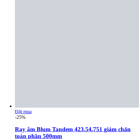
Đặt mua
-25%
Ray âm Blum Tandem 423.54.751 giảm chấn
toàn phần 500mm