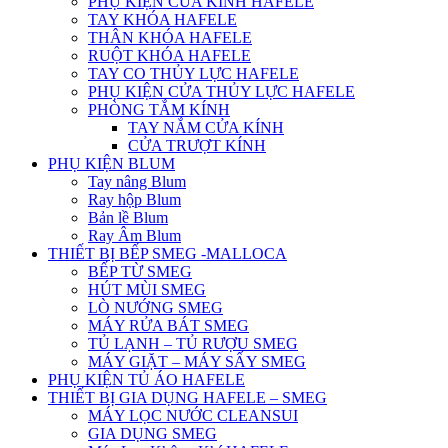
PHỤ KIỆN CỬA KÍNH HAFELE
TAY KHÓA HAFELE
THÂN KHÓA HAFELE
RUỘT KHÓA HAFELE
TAY CO THỦY LỰC HAFELE
PHỤ KIỆN CỬA THỦY LỰC HAFELE
PHÒNG TẮM KÍNH
TAY NẮM CỬA KÍNH
CỬA TRƯỢT KÍNH
PHỤ KIỆN BLUM
Tay nâng Blum
Ray hộp Blum
Bản lề Blum
Ray Âm Blum
THIẾT BỊ BẾP SMEG -MALLOCA
BẾP TỪ SMEG
HÚT MÙI SMEG
LÒ NƯỚNG SMEG
MÁY RỬA BÁT SMEG
TỦ LẠNH – TỦ RƯỢU SMEG
MÁY GIẶT – MÁY SẤY SMEG
PHỤ KIỆN TỦ ÁO HAFELE
THIẾT BỊ GIA DỤNG HAFELE – SMEG
MÁY LỌC NƯỚC CLEANSUI
GIA DỤNG SMEG