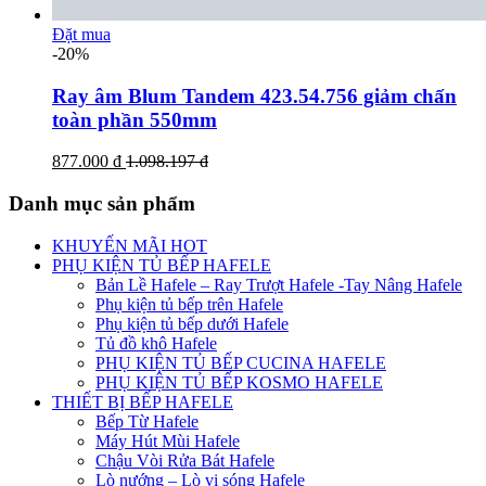
Đặt mua
-20%
Ray âm Blum Tandem 423.54.756 giảm chấn
toàn phần 550mm
877.000 đ
1.098.197 đ
Danh mục sản phẩm
KHUYẾN MÃI HOT
PHỤ KIỆN TỦ BẾP HAFELE
Bản Lề Hafele – Ray Trượt Hafele -Tay Nâng Hafele
Phụ kiện tủ bếp trên Hafele
Phụ kiện tủ bếp dưới Hafele
Tủ đồ khô Hafele
PHỤ KIỆN TỦ BẾP CUCINA HAFELE
PHỤ KIỆN TỦ BẾP KOSMO HAFELE
THIẾT BỊ BẾP HAFELE
Bếp Từ Hafele
Máy Hút Mùi Hafele
Chậu Vòi Rửa Bát Hafele
Lò nướng – Lò vi sóng Hafele