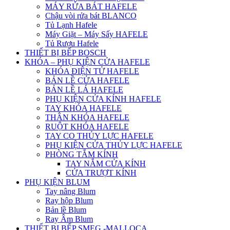
MÁY RỬA BÁT HAFELE
Chậu vòi rửa bát BLANCO
Tủ Lạnh Hafele
Máy Giặt – Máy Sấy HAFELE
Tủ Rượu Hafele
THIẾT BỊ BẾP BOSCH
KHÓA – PHỤ KIỆN CỬA HAFELE
KHÓA ĐIỆN TỬ HAFELE
BẢN LỀ CỬA HAFELE
BẢN LỀ LÁ HAFELE
PHỤ KIỆN CỬA KÍNH HAFELE
TAY KHÓA HAFELE
THÂN KHÓA HAFELE
RUỘT KHÓA HAFELE
TAY CO THỦY LỰC HAFELE
PHỤ KIỆN CỬA THỦY LỰC HAFELE
PHÒNG TẮM KÍNH
TAY NẮM CỬA KÍNH
CỬA TRƯỢT KÍNH
PHỤ KIỆN BLUM
Tay nâng Blum
Ray hộp Blum
Bản lề Blum
Ray Âm Blum
THIẾT BỊ BẾP SMEG -MALLOCA