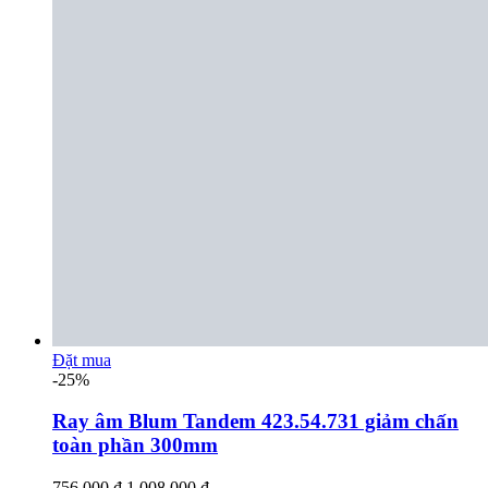
Đặt mua
-25%
Ray âm Blum Tandem 423.54.731 giảm chấn
toàn phần 300mm
756.000 đ
1.008.000 đ