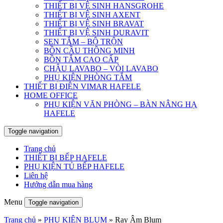
THIẾT BỊ VỆ SINH HANSGROHE
THIẾT BỊ VỆ SINH AXENT
THIẾT BỊ VỆ SINH BRAVAT
THIẾT BỊ VỆ SINH DURAVIT
SEN TẮM – BỘ TRỘN
BỒN CẦU THÔNG MINH
BỒN TẮM CAO CẤP
CHẬU LAVABO – VÒI LAVABO
PHỤ KIỆN PHÒNG TẮM
THIẾT BỊ ĐIỆN VIMAR HAFELE
HOME OFFICE
PHỤ KIỆN VĂN PHÒNG – BÀN NÂNG HẠ
HAFELE
Toggle navigation
Trang chủ
THIẾT BỊ BẾP HAFELE
PHỤ KIỆN TỦ BẾP HAFELE
Liên hệ
Hướng dẫn mua hàng
Menu
Toggle navigation
Trang chủ
»
PHỤ KIỆN BLUM
»
Ray Âm Blum