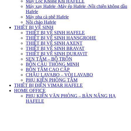
Máy Lọc Không Khí HAFELE
Máy xay Hafele -Máy ép Hafele -Nồi chiên không dầu
Hafele
Máy pha cà phê Hafele
Nồi chảo Hafele
THIẾT BỊ VỆ SINH
THIẾT BỊ VỆ SINH HAFELE
THIẾT BỊ VỆ SINH HANSGROHE
THIẾT BỊ VỆ SINH AXENT
THIẾT BỊ VỆ SINH BRAVAT
THIẾT BỊ VỆ SINH DURAVIT
SEN TẮM – BỘ TRỘN
BỒN CẦU THÔNG MINH
BỒN TẮM CAO CẤP
CHẬU LAVABO – VÒI LAVABO
PHỤ KIỆN PHÒNG TẮM
THIẾT BỊ ĐIỆN VIMAR HAFELE
HOME OFFICE
PHỤ KIỆN VĂN PHÒNG – BÀN NÂNG HẠ
HAFELE