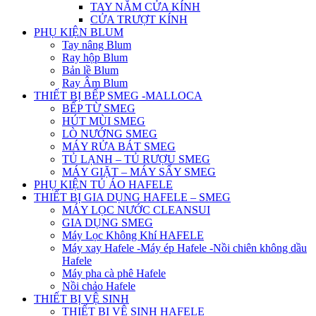
TAY NẮM CỬA KÍNH
CỬA TRƯỢT KÍNH
PHỤ KIỆN BLUM
Tay nâng Blum
Ray hộp Blum
Bản lề Blum
Ray Âm Blum
THIẾT BỊ BẾP SMEG -MALLOCA
BẾP TỪ SMEG
HÚT MÙI SMEG
LÒ NƯỚNG SMEG
MÁY RỬA BÁT SMEG
TỦ LẠNH – TỦ RƯỢU SMEG
MÁY GIẶT – MÁY SẤY SMEG
PHỤ KIỆN TỦ ÁO HAFELE
THIẾT BỊ GIA DỤNG HAFELE – SMEG
MÁY LỌC NƯỚC CLEANSUI
GIA DỤNG SMEG
Máy Lọc Không Khí HAFELE
Máy xay Hafele -Máy ép Hafele -Nồi chiên không dầu
Hafele
Máy pha cà phê Hafele
Nồi chảo Hafele
THIẾT BỊ VỆ SINH
THIẾT BỊ VỆ SINH HAFELE