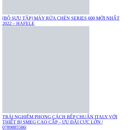
[BỘ SƯU TẬP] MÁY RỬA CHÉN SERIES 600 MỚI NHẤT
2022 – HAFELE
TRẢI NGHIỆM PHONG CÁCH BẾP CHUẨN ITALY VỚI
THIẾT BỊ SMEG CAO CẤP – ƯU ĐÃI CỰC LỚN |
0789885586|