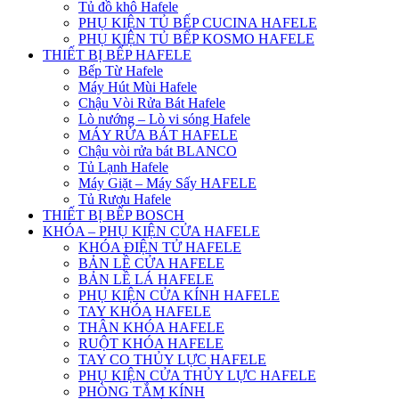
Tủ đồ khô Hafele
PHỤ KIỆN TỦ BẾP CUCINA HAFELE
PHỤ KIỆN TỦ BẾP KOSMO HAFELE
THIẾT BỊ BẾP HAFELE
Bếp Từ Hafele
Máy Hút Mùi Hafele
Chậu Vòi Rửa Bát Hafele
Lò nướng – Lò vi sóng Hafele
MÁY RỬA BÁT HAFELE
Chậu vòi rửa bát BLANCO
Tủ Lạnh Hafele
Máy Giặt – Máy Sấy HAFELE
Tủ Rượu Hafele
THIẾT BỊ BẾP BOSCH
KHÓA – PHỤ KIỆN CỬA HAFELE
KHÓA ĐIỆN TỬ HAFELE
BẢN LỀ CỬA HAFELE
BẢN LỀ LÁ HAFELE
PHỤ KIỆN CỬA KÍNH HAFELE
TAY KHÓA HAFELE
THÂN KHÓA HAFELE
RUỘT KHÓA HAFELE
TAY CO THỦY LỰC HAFELE
PHỤ KIỆN CỬA THỦY LỰC HAFELE
PHÒNG TẮM KÍNH