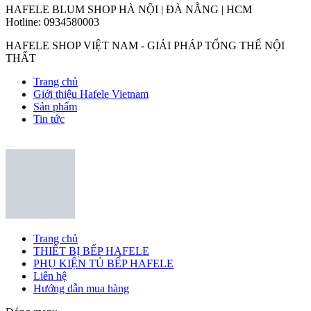
HAFELE BLUM SHOP HÀ NỘI | ĐÀ NẴNG | HCM
Hotline: 0934580003
HAFELE SHOP VIỆT NAM - GIẢI PHÁP TỔNG THỂ NỘI
THẤT
Trang chủ
Giới thiệu Hafele Vietnam
Sản phẩm
Tin tức
https://haruko.vn
Trang chủ
THIẾT BỊ BẾP HAFELE
PHỤ KIỆN TỦ BẾP HAFELE
Liên hệ
Hướng dẫn mua hàng