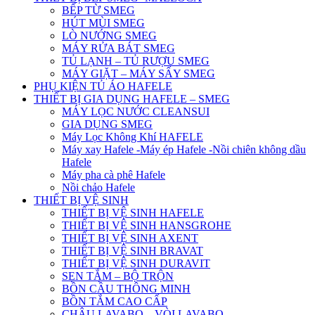
BẾP TỪ SMEG
HÚT MÙI SMEG
LÒ NƯỚNG SMEG
MÁY RỬA BÁT SMEG
TỦ LẠNH – TỦ RƯỢU SMEG
MÁY GIẶT – MÁY SẤY SMEG
PHỤ KIỆN TỦ ÁO HAFELE
THIẾT BỊ GIA DỤNG HAFELE – SMEG
MÁY LỌC NƯỚC CLEANSUI
GIA DỤNG SMEG
Máy Lọc Không Khí HAFELE
Máy xay Hafele -Máy ép Hafele -Nồi chiên không dầu
Hafele
Máy pha cà phê Hafele
Nồi chảo Hafele
THIẾT BỊ VỆ SINH
THIẾT BỊ VỆ SINH HAFELE
THIẾT BỊ VỆ SINH HANSGROHE
THIẾT BỊ VỆ SINH AXENT
THIẾT BỊ VỆ SINH BRAVAT
THIẾT BỊ VỆ SINH DURAVIT
SEN TẮM – BỘ TRỘN
BỒN CẦU THÔNG MINH
BỒN TẮM CAO CẤP
CHẬU LAVABO – VÒI LAVABO