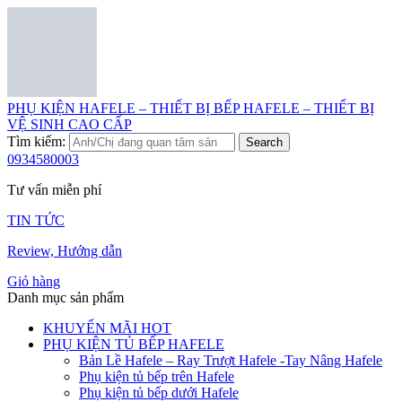
PHỤ KIỆN HAFELE – THIẾT BỊ BẾP HAFELE – THIẾT BỊ
VỆ SINH CAO CẤP
Tìm kiếm:
Search
0934580003
Tư vấn miễn phí
TIN TỨC
Review, Hướng dẫn
Giỏ hàng
Danh mục sản phẩm
KHUYẾN MÃI HOT
PHỤ KIỆN TỦ BẾP HAFELE
Bản Lề Hafele – Ray Trượt Hafele -Tay Nâng Hafele
Phụ kiện tủ bếp trên Hafele
Phụ kiện tủ bếp dưới Hafele