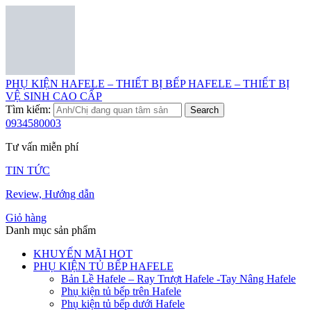
PHỤ KIỆN HAFELE – THIẾT BỊ BẾP HAFELE – THIẾT BỊ
VỆ SINH CAO CẤP
Tìm kiếm:
Search
0934580003
Tư vấn miễn phí
TIN TỨC
Review, Hướng dẫn
Giỏ hàng
Danh mục sản phẩm
KHUYẾN MÃI HOT
PHỤ KIỆN TỦ BẾP HAFELE
Bản Lề Hafele – Ray Trượt Hafele -Tay Nâng Hafele
Phụ kiện tủ bếp trên Hafele
Phụ kiện tủ bếp dưới Hafele