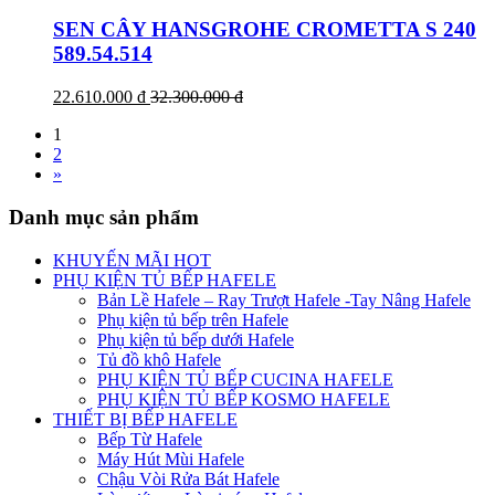
SEN CÂY HANSGROHE CROMETTA S 240
589.54.514
22.610.000 đ
32.300.000 đ
1
2
»
Danh mục sản phẩm
KHUYẾN MÃI HOT
PHỤ KIỆN TỦ BẾP HAFELE
Bản Lề Hafele – Ray Trượt Hafele -Tay Nâng Hafele
Phụ kiện tủ bếp trên Hafele
Phụ kiện tủ bếp dưới Hafele
Tủ đồ khô Hafele
PHỤ KIỆN TỦ BẾP CUCINA HAFELE
PHỤ KIỆN TỦ BẾP KOSMO HAFELE
THIẾT BỊ BẾP HAFELE
Bếp Từ Hafele
Máy Hút Mùi Hafele
Chậu Vòi Rửa Bát Hafele