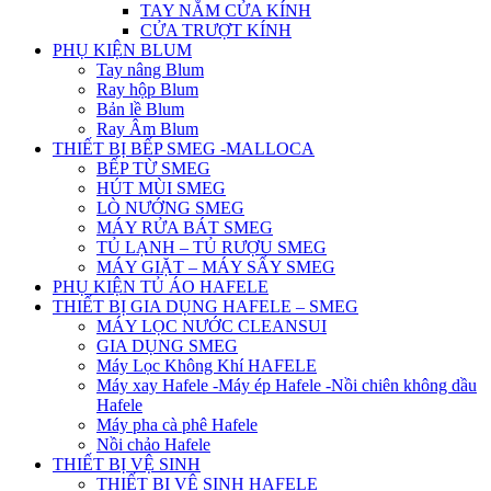
TAY NẮM CỬA KÍNH
CỬA TRƯỢT KÍNH
PHỤ KIỆN BLUM
Tay nâng Blum
Ray hộp Blum
Bản lề Blum
Ray Âm Blum
THIẾT BỊ BẾP SMEG -MALLOCA
BẾP TỪ SMEG
HÚT MÙI SMEG
LÒ NƯỚNG SMEG
MÁY RỬA BÁT SMEG
TỦ LẠNH – TỦ RƯỢU SMEG
MÁY GIẶT – MÁY SẤY SMEG
PHỤ KIỆN TỦ ÁO HAFELE
THIẾT BỊ GIA DỤNG HAFELE – SMEG
MÁY LỌC NƯỚC CLEANSUI
GIA DỤNG SMEG
Máy Lọc Không Khí HAFELE
Máy xay Hafele -Máy ép Hafele -Nồi chiên không dầu
Hafele
Máy pha cà phê Hafele
Nồi chảo Hafele
THIẾT BỊ VỆ SINH
THIẾT BỊ VỆ SINH HAFELE