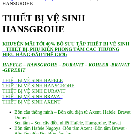
HANSGROHE
THIẾT BỊ VỆ SINH
HANSGROHE
KHUYẾN MÃI TỚI 40% BỘ SƯU TẬP THIẾT BỊ VỆ SINH
– THIẾT BỊ, PHỤ KIỆN PHÒNG TẮM CÁC THƯƠNG
HIỆU HÀNG ĐẦU THẾ GIỚI:
HAFELE – HANSGROHE – DURAVIT – KOHLER -BRAVAT
-GEREBIT
THIẾT BỊ VỆ SINH HAFELE
THIẾT BỊ VỆ SINH HANSGROHE
THIẾT BỊ VỆ SINH DURAVIT
THIẾT BỊ VỆ SINH BRAVAT
THIẾT BỊ VỆ SINH AXENT
Bồn cầu thông minh – Bồn cầu điện tử Axent, Hafele, Bravat,
Duravit
Sen tắm – Sen cây điều nhiệt Hafele, Hansgrohe, Bravat
Bồn tắm Hafele Nagoya -Bồn tắm Axent -Bồn tắm Bravat -
Bồn tắm độc lập -Bồn tắm âm