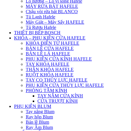
Lò nướng – Lò vi sóng Hafele
MÁY RỬA BÁT HAFELE
Chậu vòi rửa bát BLANCO
Tủ Lạnh Hafele
Máy Giặt – Máy Sấy HAFELE
Tủ Rượu Hafele
THIẾT BỊ BẾP BOSCH
KHÓA – PHỤ KIỆN CỬA HAFELE
KHÓA ĐIỆN TỬ HAFELE
BẢN LỀ CỬA HAFELE
BẢN LỀ LÁ HAFELE
PHỤ KIỆN CỬA KÍNH HAFELE
TAY KHÓA HAFELE
THÂN KHÓA HAFELE
RUỘT KHÓA HAFELE
TAY CO THỦY LỰC HAFELE
PHỤ KIỆN CỬA THỦY LỰC HAFELE
PHÒNG TẮM KÍNH
TAY NẮM CỬA KÍNH
CỬA TRƯỢT KÍNH
PHỤ KIỆN BLUM
Tay nâng Blum
Ray hộp Blum
Bản lề Blum
Ray Âm Blum