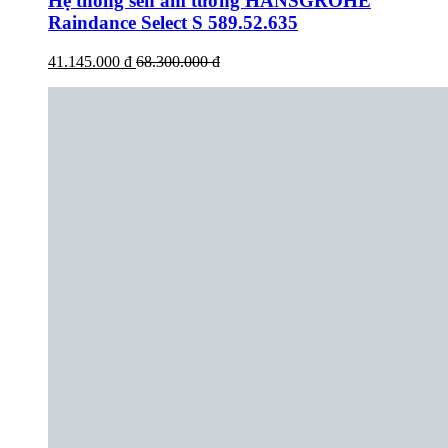
Hệ thống sen âm tường HANSGROHE
Raindance Select S 589.52.635
41.145.000 đ
68.300.000 đ