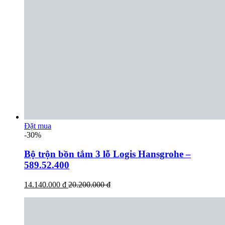
Đặt mua
-30%
Bộ trộn bồn tắm 3 lỗ Logis Hansgrohe –
589.52.400
14.140.000 đ
20.200.000 đ