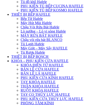
Tủ đồ khô Hafele
PHỤ KIỆN TỦ BẾP CUCINA HAFELE
PHỤ KIỆN TỦ BẾP KOSMO HAFELE
THIẾT BỊ BẾP HAFELE
Bếp Từ Hafele
Máy Hút Mùi Hafele
Chậu Vòi Rửa Bát Hafele
Lò nướng – Lò vi sóng Hafele
MÁY RỬA BÁT HAFELE
Chậu vòi rửa bát BLANCO
Tủ Lạnh Hafele
Máy Giặt – Máy Sấy HAFELE
Tủ Rượu Hafele
THIẾT BỊ BẾP BOSCH
KHÓA – PHỤ KIỆN CỬA HAFELE
KHÓA ĐIỆN TỬ HAFELE
BẢN LỀ CỬA HAFELE
BẢN LỀ LÁ HAFELE
PHỤ KIỆN CỬA KÍNH HAFELE
TAY KHÓA HAFELE
THÂN KHÓA HAFELE
RUỘT KHÓA HAFELE
TAY CO THỦY LỰC HAFELE
PHỤ KIỆN CỬA THỦY LỰC HAFELE
PHÒNG TẮM KÍNH