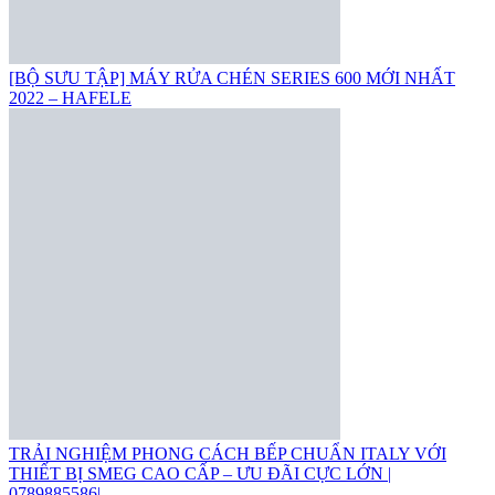
[BỘ SƯU TẬP] MÁY RỬA CHÉN SERIES 600 MỚI NHẤT
2022 – HAFELE
TRẢI NGHIỆM PHONG CÁCH BẾP CHUẨN ITALY VỚI
THIẾT BỊ SMEG CAO CẤP – ƯU ĐÃI CỰC LỚN |
0789885586|