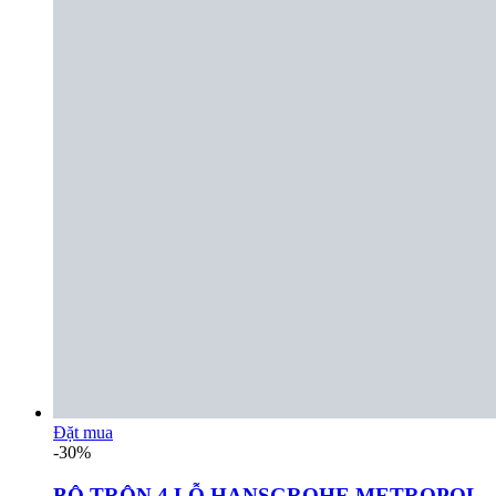
Đặt mua
-30%
BỘ TRỘN 4 LỖ HANSGROHE METROPOL