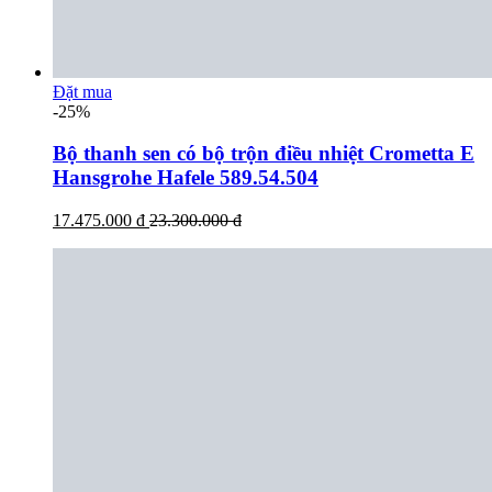
Đặt mua
-25%
Bộ thanh sen có bộ trộn điều nhiệt Crometta E
Hansgrohe Hafele 589.54.504
17.475.000 đ
23.300.000 đ