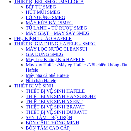
THIẾT BỊ BẾP SMEG -MALLOCA
BẾP TỪ SMEG
HÚT MÙI SMEG
LÒ NƯỚNG SMEG
MÁY RỬA BÁT SMEG
TỦ LẠNH – TỦ RƯỢU SMEG
MÁY GIẶT – MÁY SẤY SMEG
PHỤ KIỆN TỦ ÁO HAFELE
THIẾT BỊ GIA DỤNG HAFELE – SMEG
MÁY LỌC NƯỚC CLEANSUI
GIA DỤNG SMEG
Máy Lọc Không Khí HAFELE
Máy xay Hafele -Máy ép Hafele -Nồi chiên không dầu
Hafele
Máy pha cà phê Hafele
Nồi chảo Hafele
THIẾT BỊ VỆ SINH
THIẾT BỊ VỆ SINH HAFELE
THIẾT BỊ VỆ SINH HANSGROHE
THIẾT BỊ VỆ SINH AXENT
THIẾT BỊ VỆ SINH BRAVAT
THIẾT BỊ VỆ SINH DURAVIT
SEN TẮM – BỘ TRỘN
BỒN CẦU THÔNG MINH
BỒN TẮM CAO CẤP