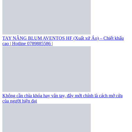
TAY NÂNG BLUM AVENTOS HF (Xuất xứ Áo) – Chiết khấu
cao | Hotline 0789885586 |
Không cần chìa khóa hay vân tay, đây mới chính là cách mở cửa
của người hiện đại