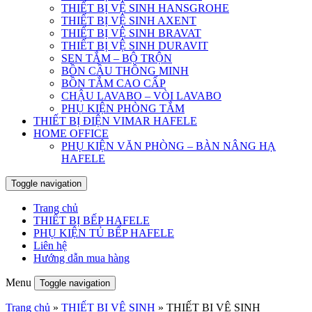
THIẾT BỊ VỆ SINH HANSGROHE
THIẾT BỊ VỆ SINH AXENT
THIẾT BỊ VỆ SINH BRAVAT
THIẾT BỊ VỆ SINH DURAVIT
SEN TẮM – BỘ TRỘN
BỒN CẦU THÔNG MINH
BỒN TẮM CAO CẤP
CHẬU LAVABO – VÒI LAVABO
PHỤ KIỆN PHÒNG TẮM
THIẾT BỊ ĐIỆN VIMAR HAFELE
HOME OFFICE
PHỤ KIỆN VĂN PHÒNG – BÀN NÂNG HẠ
HAFELE
Toggle navigation
Trang chủ
THIẾT BỊ BẾP HAFELE
PHỤ KIỆN TỦ BẾP HAFELE
Liên hệ
Hướng dẫn mua hàng
Menu
Toggle navigation
Trang chủ
»
THIẾT BỊ VỆ SINH
»
THIẾT BỊ VỆ SINH