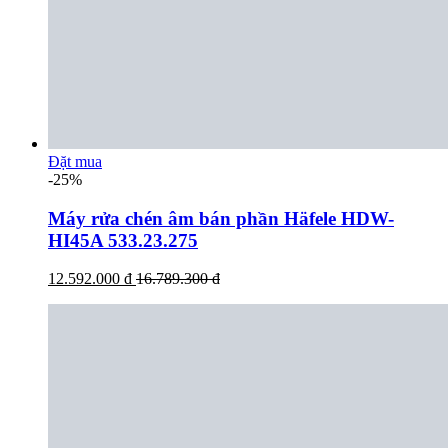
Đặt mua
-25%
Máy rửa chén âm bán phần Häfele HDW-
HI45A 533.23.275
12.592.000 đ
16.789.300 đ