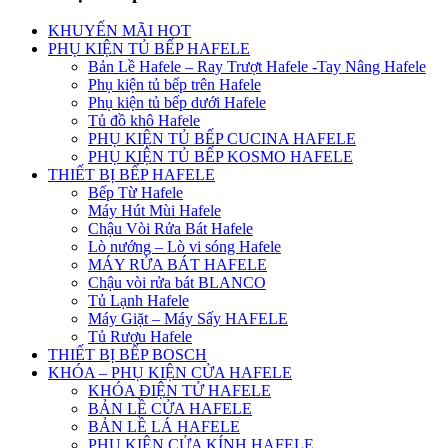
KHUYẾN MÃI HOT
PHỤ KIỆN TỦ BẾP HAFELE
Bản Lề Hafele – Ray Trượt Hafele -Tay Nâng Hafele
Phụ kiện tủ bếp trên Hafele
Phụ kiện tủ bếp dưới Hafele
Tủ đồ khô Hafele
PHỤ KIỆN TỦ BẾP CUCINA HAFELE
PHỤ KIỆN TỦ BẾP KOSMO HAFELE
THIẾT BỊ BẾP HAFELE
Bếp Từ Hafele
Máy Hút Mùi Hafele
Chậu Vòi Rửa Bát Hafele
Lò nướng – Lò vi sóng Hafele
MÁY RỬA BÁT HAFELE
Chậu vòi rửa bát BLANCO
Tủ Lạnh Hafele
Máy Giặt – Máy Sấy HAFELE
Tủ Rượu Hafele
THIẾT BỊ BẾP BOSCH
KHÓA – PHỤ KIỆN CỬA HAFELE
KHÓA ĐIỆN TỬ HAFELE
BẢN LỀ CỬA HAFELE
BẢN LỀ LÁ HAFELE
PHỤ KIỆN CỬA KÍNH HAFELE