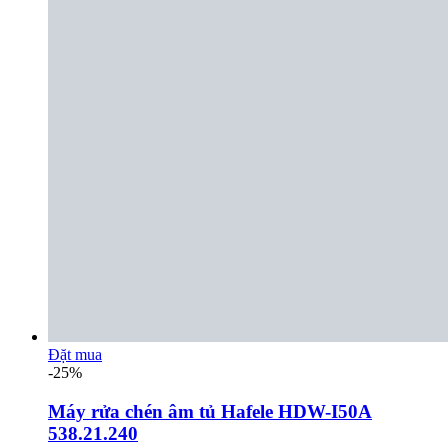
Đặt mua
-25%
Máy rửa chén âm tủ Hafele HDW-I50A
538.21.240