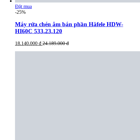
Đặt mua
-25%
Máy rửa chén âm bán phần Häfele HDW-
HI60C 533.23.120
18.140.000 đ
24.189.000 đ