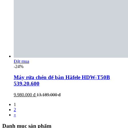
Đặt mua
-24%
Máy rửa chén để bàn Häfele HDW-T50B
539.20.600
9.980.000 đ
13.189.000 đ
1
2
»
Danh mục sản phẩm