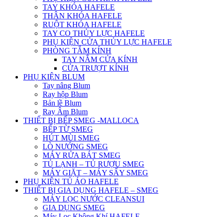
TAY KHÓA HAFELE
THÂN KHÓA HAFELE
RUỘT KHÓA HAFELE
TAY CO THỦY LỰC HAFELE
PHỤ KIỆN CỬA THỦY LỰC HAFELE
PHÒNG TẮM KÍNH
TAY NẮM CỬA KÍNH
CỬA TRƯỢT KÍNH
PHỤ KIỆN BLUM
Tay nâng Blum
Ray hộp Blum
Bản lề Blum
Ray Âm Blum
THIẾT BỊ BẾP SMEG -MALLOCA
BẾP TỪ SMEG
HÚT MÙI SMEG
LÒ NƯỚNG SMEG
MÁY RỬA BÁT SMEG
TỦ LẠNH – TỦ RƯỢU SMEG
MÁY GIẶT – MÁY SẤY SMEG
PHỤ KIỆN TỦ ÁO HAFELE
THIẾT BỊ GIA DỤNG HAFELE – SMEG
MÁY LỌC NƯỚC CLEANSUI
GIA DỤNG SMEG
Máy Lọc Không Khí HAFELE