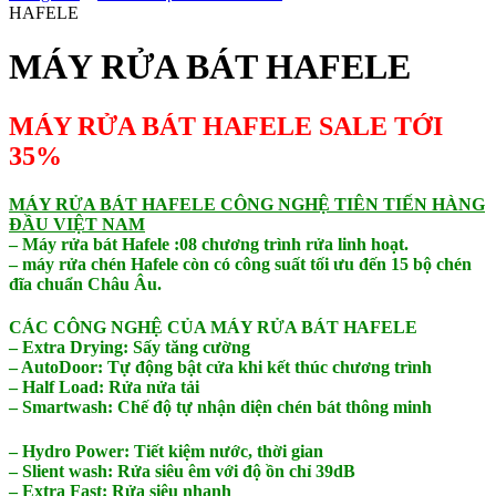
HAFELE
MÁY RỬA BÁT HAFELE
MÁY RỬA BÁT HAFELE SALE TỚI
35%
MÁY RỬA BÁT HAFELE CÔNG NGHỆ TIÊN TIẾN HÀNG
ĐẦU VIỆT NAM
– Máy rửa bát Hafele :08 chương trình rửa linh hoạt.
– máy rửa chén Hafele còn có công suất tối ưu đến 15 bộ chén
đĩa chuẩn Châu Âu.
CÁC CÔNG NGHỆ CỦA MÁY RỬA BÁT HAFELE
– Extra Drying: Sấy tăng cường
– AutoDoor: Tự động bật cửa khi kết thúc chương trình
– Half Load: Rửa nửa tải
– Smartwash: Chế độ tự nhận diện chén bát thông minh
– Hydro Power: Tiết kiệm nước, thời gian
– ️Slient wash: Rửa siêu êm với độ ồn chỉ 39dB
– Extra Fast: Rửa siêu nhanh