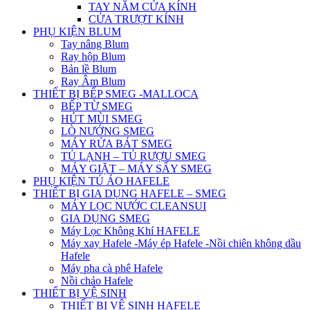
TAY NẮM CỬA KÍNH
CỬA TRƯỢT KÍNH
PHỤ KIỆN BLUM
Tay nâng Blum
Ray hộp Blum
Bản lề Blum
Ray Âm Blum
THIẾT BỊ BẾP SMEG -MALLOCA
BẾP TỪ SMEG
HÚT MÙI SMEG
LÒ NƯỚNG SMEG
MÁY RỬA BÁT SMEG
TỦ LẠNH – TỦ RƯỢU SMEG
MÁY GIẶT – MÁY SẤY SMEG
PHỤ KIỆN TỦ ÁO HAFELE
THIẾT BỊ GIA DỤNG HAFELE – SMEG
MÁY LỌC NƯỚC CLEANSUI
GIA DỤNG SMEG
Máy Lọc Không Khí HAFELE
Máy xay Hafele -Máy ép Hafele -Nồi chiên không dầu
Hafele
Máy pha cà phê Hafele
Nồi chảo Hafele
THIẾT BỊ VỆ SINH
THIẾT BỊ VỆ SINH HAFELE