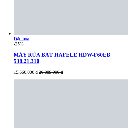
Đặt mua
-25%
MÁY RỬA BÁT HAFELE HDW-F60EB
538.21.310
15.660.000 đ
20.889.000 đ