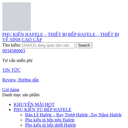
PHỤ KIỆN HAFELE – THIẾT BỊ BẾP HAFELE – THIẾT BỊ
VỆ SINH CAO CẤP
Tìm kiếm:
Search
0934580003
Tư vấn miễn phí
TIN TỨC
Review, Hướng dẫn
Giỏ hàng
Danh mục sản phẩm
KHUYẾN MÃI HOT
PHỤ KIỆN TỦ BẾP HAFELE
Bản Lề Hafele – Ray Trượt Hafele -Tay Nâng Hafele
Phụ kiện tủ bếp trên Hafele
Phụ kiện tủ bếp dưới Hafele