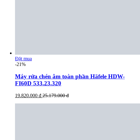
Đặt mua
-21%
Máy rửa chén âm toàn phần Häfele HDW-
FI60D 533.23.320
19.820.000 đ
25.179.000 đ