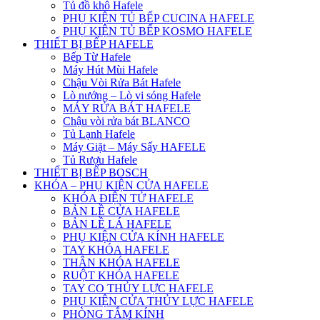
Tủ đồ khô Hafele
PHỤ KIỆN TỦ BẾP CUCINA HAFELE
PHỤ KIỆN TỦ BẾP KOSMO HAFELE
THIẾT BỊ BẾP HAFELE
Bếp Từ Hafele
Máy Hút Mùi Hafele
Chậu Vòi Rửa Bát Hafele
Lò nướng – Lò vi sóng Hafele
MÁY RỬA BÁT HAFELE
Chậu vòi rửa bát BLANCO
Tủ Lạnh Hafele
Máy Giặt – Máy Sấy HAFELE
Tủ Rượu Hafele
THIẾT BỊ BẾP BOSCH
KHÓA – PHỤ KIỆN CỬA HAFELE
KHÓA ĐIỆN TỬ HAFELE
BẢN LỀ CỬA HAFELE
BẢN LỀ LÁ HAFELE
PHỤ KIỆN CỬA KÍNH HAFELE
TAY KHÓA HAFELE
THÂN KHÓA HAFELE
RUỘT KHÓA HAFELE
TAY CO THỦY LỰC HAFELE
PHỤ KIỆN CỬA THỦY LỰC HAFELE
PHÒNG TẮM KÍNH