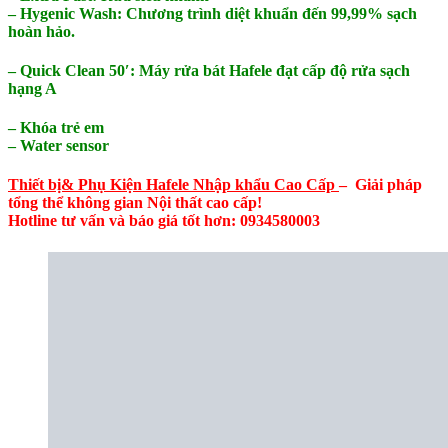
– Hygenic Wash: Chương trình diệt khuẩn đến 99,99% sạch
hoàn hảo.
– Quick Clean 50′: Máy rửa bát Hafele đạt cấp độ rửa sạch
hạng A
– Khóa trẻ em
– Water sensor
Thiết bị& Phụ Kiện Hafele Nhập khẩu Cao Cấp
– Giải pháp
tổng thể không gian Nội thất cao cấp!
Hotline tư vấn và báo giá tốt hơn: 0934580003