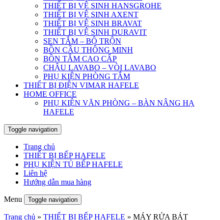
THIẾT BỊ VỆ SINH HANSGROHE
THIẾT BỊ VỆ SINH AXENT
THIẾT BỊ VỆ SINH BRAVAT
THIẾT BỊ VỆ SINH DURAVIT
SEN TẮM – BỘ TRỘN
BỒN CẦU THÔNG MINH
BỒN TẮM CAO CẤP
CHẬU LAVABO – VÒI LAVABO
PHỤ KIỆN PHÒNG TẮM
THIẾT BỊ ĐIỆN VIMAR HAFELE
HOME OFFICE
PHỤ KIỆN VĂN PHÒNG – BÀN NÂNG HẠ
HAFELE
Toggle navigation
Trang chủ
THIẾT BỊ BẾP HAFELE
PHỤ KIỆN TỦ BẾP HAFELE
Liên hệ
Hướng dẫn mua hàng
Menu
Toggle navigation
Trang chủ
»
THIẾT BỊ BẾP HAFELE
»
MÁY RỬA BÁT