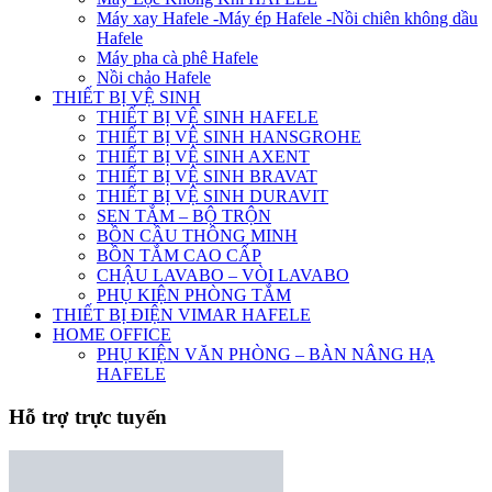
Máy xay Hafele -Máy ép Hafele -Nồi chiên không dầu
Hafele
Máy pha cà phê Hafele
Nồi chảo Hafele
THIẾT BỊ VỆ SINH
THIẾT BỊ VỆ SINH HAFELE
THIẾT BỊ VỆ SINH HANSGROHE
THIẾT BỊ VỆ SINH AXENT
THIẾT BỊ VỆ SINH BRAVAT
THIẾT BỊ VỆ SINH DURAVIT
SEN TẮM – BỘ TRỘN
BỒN CẦU THÔNG MINH
BỒN TẮM CAO CẤP
CHẬU LAVABO – VÒI LAVABO
PHỤ KIỆN PHÒNG TẮM
THIẾT BỊ ĐIỆN VIMAR HAFELE
HOME OFFICE
PHỤ KIỆN VĂN PHÒNG – BÀN NÂNG HẠ
HAFELE
Hỗ trợ trực tuyến