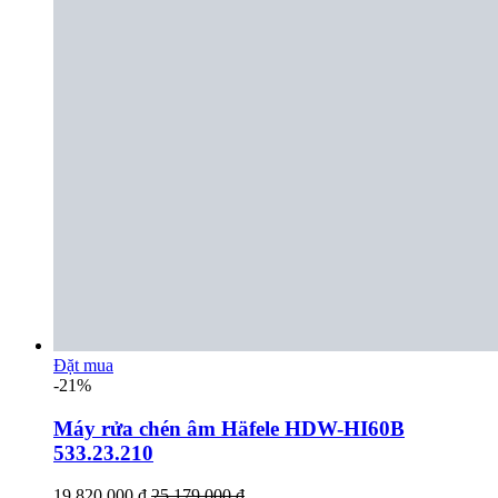
Đặt mua
-21%
Máy rửa chén âm Häfele HDW-HI60B
533.23.210
19.820.000 đ
25.179.000 đ