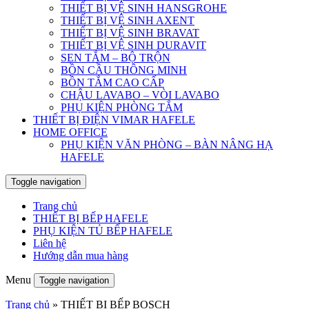
THIẾT BỊ VỆ SINH HANSGROHE
THIẾT BỊ VỆ SINH AXENT
THIẾT BỊ VỆ SINH BRAVAT
THIẾT BỊ VỆ SINH DURAVIT
SEN TẮM – BỘ TRỘN
BỒN CẦU THÔNG MINH
BỒN TẮM CAO CẤP
CHẬU LAVABO – VÒI LAVABO
PHỤ KIỆN PHÒNG TẮM
THIẾT BỊ ĐIỆN VIMAR HAFELE
HOME OFFICE
PHỤ KIỆN VĂN PHÒNG – BÀN NÂNG HẠ
HAFELE
Toggle navigation
Trang chủ
THIẾT BỊ BẾP HAFELE
PHỤ KIỆN TỦ BẾP HAFELE
Liên hệ
Hướng dẫn mua hàng
Menu
Toggle navigation
Trang chủ
»
THIẾT BỊ BẾP BOSCH