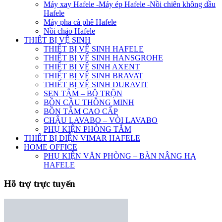
Máy xay Hafele -Máy ép Hafele -Nồi chiên không dầu
Hafele
Máy pha cà phê Hafele
Nồi chảo Hafele
THIẾT BỊ VỆ SINH
THIẾT BỊ VỆ SINH HAFELE
THIẾT BỊ VỆ SINH HANSGROHE
THIẾT BỊ VỆ SINH AXENT
THIẾT BỊ VỆ SINH BRAVAT
THIẾT BỊ VỆ SINH DURAVIT
SEN TẮM – BỘ TRỘN
BỒN CẦU THÔNG MINH
BỒN TẮM CAO CẤP
CHẬU LAVABO – VÒI LAVABO
PHỤ KIỆN PHÒNG TẮM
THIẾT BỊ ĐIỆN VIMAR HAFELE
HOME OFFICE
PHỤ KIỆN VĂN PHÒNG – BÀN NÂNG HẠ
HAFELE
Hỗ trợ trực tuyến