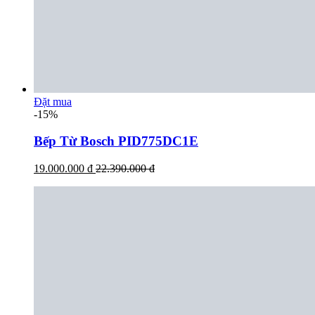
Đặt mua
-15%
Bếp Từ Bosch PID775DC1E
19.000.000 đ
22.390.000 đ