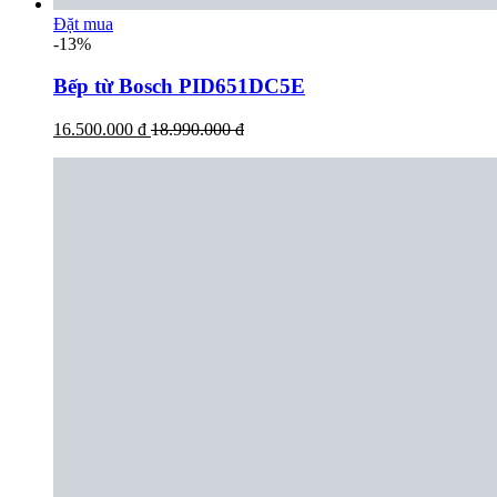
Đặt mua
-13%
Bếp từ Bosch PID651DC5E
16.500.000 đ
18.990.000 đ