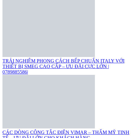
TRẢI NGHIỆM PHONG CÁCH BẾP CHUẨN ITALY VỚI
THIẾT BỊ SMEG CAO CẤP – ƯU ĐÃI CỰC LỚN |
0789885586|
CÁC DÒNG CÔNG TẮC ĐIỆN VIMAR – THẨM MỸ TINH
TẾ – ƯU ĐÃI LỚN CHO KHÁCH HÀNG