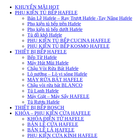
KHUYẾN MÃI HOT
PHỤ KIỆN TỦ BẾP HAFELE
Bản Lề Hafele – Ray Trượt Hafele -Tay Nâng Hafele
Phụ kiện tủ bếp trên Hafele
Phụ kiện tủ bếp dưới Hafele
Tủ đồ khô Hafele
PHỤ KIỆN TỦ BẾP CUCINA HAFELE
PHỤ KIỆN TỦ BẾP KOSMO HAFELE
THIẾT BỊ BẾP HAFELE
Bếp Từ Hafele
Máy Hút Mùi Hafele
Chậu Vòi Rửa Bát Hafele
Lò nướng – Lò vi sóng Hafele
MÁY RỬA BÁT HAFELE
Chậu vòi rửa bát BLANCO
Tủ Lạnh Hafele
Máy Giặt – Máy Sấy HAFELE
Tủ Rượu Hafele
THIẾT BỊ BẾP BOSCH
KHÓA – PHỤ KIỆN CỬA HAFELE
KHÓA ĐIỆN TỬ HAFELE
BẢN LỀ CỬA HAFELE
BẢN LỀ LÁ HAFELE
PHỤ KIỆN CỬA KÍNH HAFELE