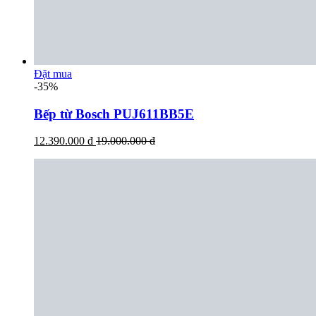
Đặt mua
-35%
Bếp từ Bosch PUJ611BB5E
12.390.000 đ
19.000.000 đ