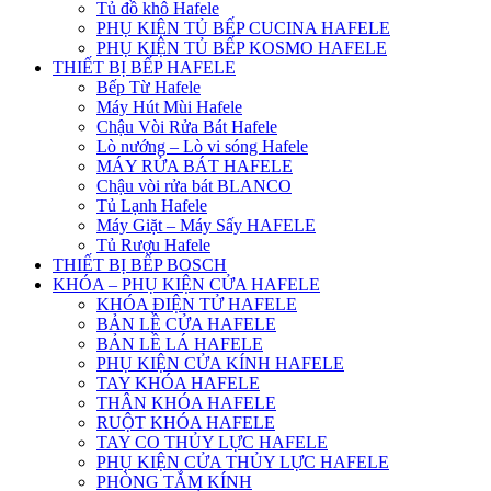
Tủ đồ khô Hafele
PHỤ KIỆN TỦ BẾP CUCINA HAFELE
PHỤ KIỆN TỦ BẾP KOSMO HAFELE
THIẾT BỊ BẾP HAFELE
Bếp Từ Hafele
Máy Hút Mùi Hafele
Chậu Vòi Rửa Bát Hafele
Lò nướng – Lò vi sóng Hafele
MÁY RỬA BÁT HAFELE
Chậu vòi rửa bát BLANCO
Tủ Lạnh Hafele
Máy Giặt – Máy Sấy HAFELE
Tủ Rượu Hafele
THIẾT BỊ BẾP BOSCH
KHÓA – PHỤ KIỆN CỬA HAFELE
KHÓA ĐIỆN TỬ HAFELE
BẢN LỀ CỬA HAFELE
BẢN LỀ LÁ HAFELE
PHỤ KIỆN CỬA KÍNH HAFELE
TAY KHÓA HAFELE
THÂN KHÓA HAFELE
RUỘT KHÓA HAFELE
TAY CO THỦY LỰC HAFELE
PHỤ KIỆN CỬA THỦY LỰC HAFELE
PHÒNG TẮM KÍNH