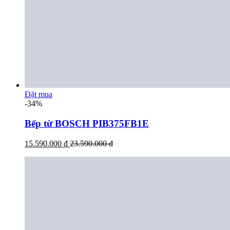
Đặt mua
-34%
Bếp từ BOSCH PIB375FB1E
15.590.000 đ
23.590.000 đ