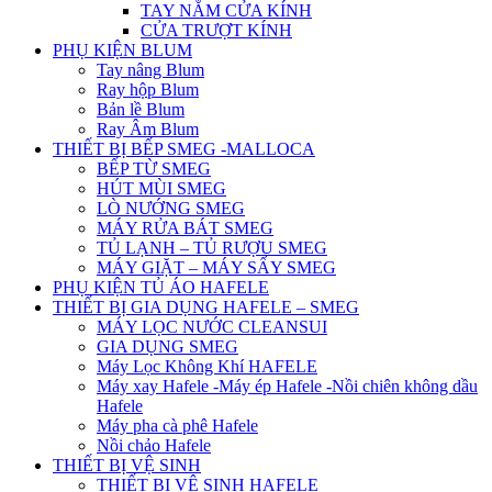
TAY NẮM CỬA KÍNH
CỬA TRƯỢT KÍNH
PHỤ KIỆN BLUM
Tay nâng Blum
Ray hộp Blum
Bản lề Blum
Ray Âm Blum
THIẾT BỊ BẾP SMEG -MALLOCA
BẾP TỪ SMEG
HÚT MÙI SMEG
LÒ NƯỚNG SMEG
MÁY RỬA BÁT SMEG
TỦ LẠNH – TỦ RƯỢU SMEG
MÁY GIẶT – MÁY SẤY SMEG
PHỤ KIỆN TỦ ÁO HAFELE
THIẾT BỊ GIA DỤNG HAFELE – SMEG
MÁY LỌC NƯỚC CLEANSUI
GIA DỤNG SMEG
Máy Lọc Không Khí HAFELE
Máy xay Hafele -Máy ép Hafele -Nồi chiên không dầu
Hafele
Máy pha cà phê Hafele
Nồi chảo Hafele
THIẾT BỊ VỆ SINH
THIẾT BỊ VỆ SINH HAFELE