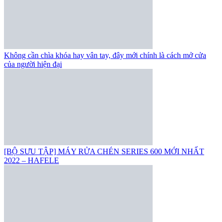
Không cần chìa khóa hay vân tay, đây mới chính là cách mở cửa
của người hiện đại
[BỘ SƯU TẬP] MÁY RỬA CHÉN SERIES 600 MỚI NHẤT
2022 – HAFELE