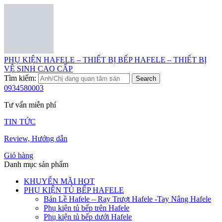
PHỤ KIỆN HAFELE – THIẾT BỊ BẾP HAFELE – THIẾT BỊ
VỆ SINH CAO CẤP
Tìm kiếm:
Search
0934580003
Tư vấn miễn phí
TIN TỨC
Review, Hướng dẫn
Giỏ hàng
Danh mục sản phẩm
KHUYẾN MÃI HOT
PHỤ KIỆN TỦ BẾP HAFELE
Bản Lề Hafele – Ray Trượt Hafele -Tay Nâng Hafele
Phụ kiện tủ bếp trên Hafele
Phụ kiện tủ bếp dưới Hafele