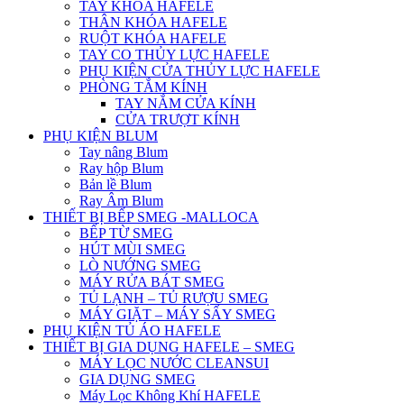
TAY KHÓA HAFELE
THÂN KHÓA HAFELE
RUỘT KHÓA HAFELE
TAY CO THỦY LỰC HAFELE
PHỤ KIỆN CỬA THỦY LỰC HAFELE
PHÒNG TẮM KÍNH
TAY NẮM CỬA KÍNH
CỬA TRƯỢT KÍNH
PHỤ KIỆN BLUM
Tay nâng Blum
Ray hộp Blum
Bản lề Blum
Ray Âm Blum
THIẾT BỊ BẾP SMEG -MALLOCA
BẾP TỪ SMEG
HÚT MÙI SMEG
LÒ NƯỚNG SMEG
MÁY RỬA BÁT SMEG
TỦ LẠNH – TỦ RƯỢU SMEG
MÁY GIẶT – MÁY SẤY SMEG
PHỤ KIỆN TỦ ÁO HAFELE
THIẾT BỊ GIA DỤNG HAFELE – SMEG
MÁY LỌC NƯỚC CLEANSUI
GIA DỤNG SMEG
Máy Lọc Không Khí HAFELE