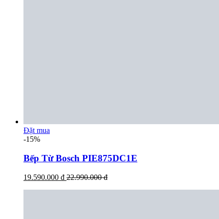
Đặt mua
-15%
Bếp Từ Bosch PIE875DC1E
19.590.000 đ
22.990.000 đ