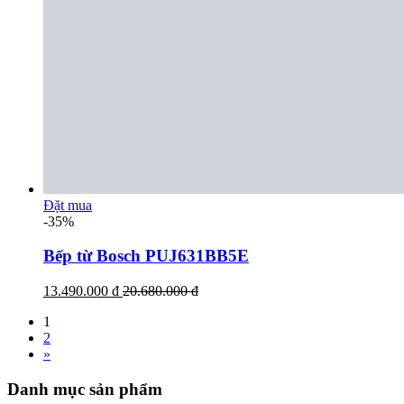
Đặt mua
-35%
Bếp từ Bosch PUJ631BB5E
13.490.000 đ
20.680.000 đ
1
2
»
Danh mục sản phẩm