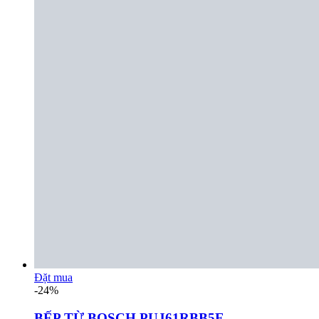
Đặt mua
-24%
BẾP TỪ BOSCH PUJ61RBB5E